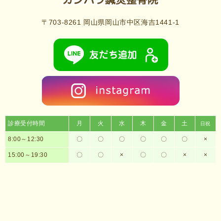
〒703-8261 岡山県岡山市中区海吉1441-1
診療受付時間
月
火
水
木
金
土
日祝
8:00～12:30
〇
〇
〇
〇
〇
〇
×
15:00～19:30
〇
〇
×
〇
〇
×
×