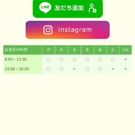
診療受付時間
月
火
水
木
金
土
日祝
8:00～12:30
〇
〇
〇
〇
〇
〇
×
15:00～19:30
〇
〇
×
〇
〇
×
×